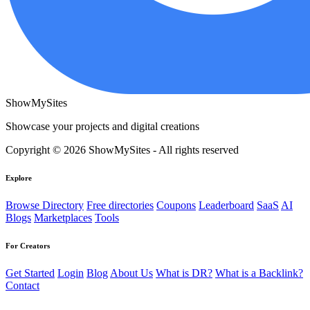
ShowMySites
Showcase your projects and digital creations
Copyright © 2026 ShowMySites - All rights reserved
Explore
Browse Directory
Free directories
Coupons
Leaderboard
SaaS
AI
Blogs
Marketplaces
Tools
For Creators
Get Started
Login
Blog
About Us
What is DR?
What is a Backlink?
Contact