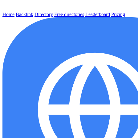
Home
Backlink
Directory
Free directories
Leaderboard
Pricing