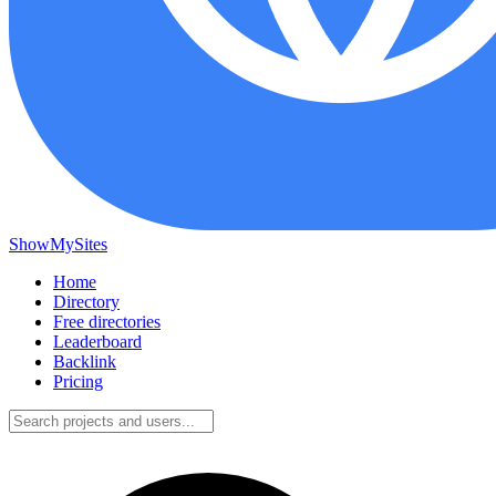
ShowMySites
Home
Directory
Free directories
Leaderboard
Backlink
Pricing