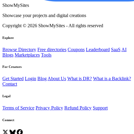
ShowMySites
Showcase your projects and digital creations
Copyright © 2026 ShowMySites - All rights reserved
Explore
Browse Directory
Free directories
Coupons
Leaderboard
SaaS
AI
Blogs
Marketplaces
Tools
For Creators
Get Started
Login
Blog
About Us
What is DR?
What is a Backlink?
Contact
Legal
Terms of Service
Privacy Policy
Refund Policy
Support
Connect