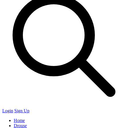
Login
Sign Up
Home
Drouse