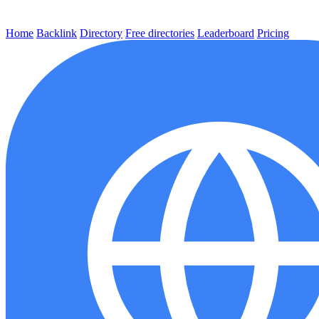
Home
Backlink
Directory
Free directories
Leaderboard
Pricing