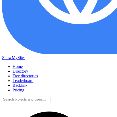
ShowMySites
Home
Directory
Free directories
Leaderboard
Backlink
Pricing