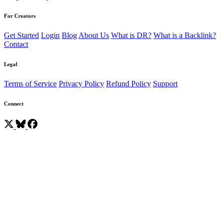
For Creators
Get Started
Login
Blog
About Us
What is DR?
What is a Backlink?
Contact
Legal
Terms of Service
Privacy Policy
Refund Policy
Support
Connect