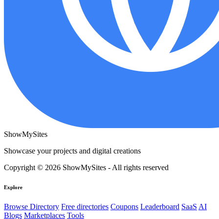
ShowMySites
Showcase your projects and digital creations
Copyright © 2026 ShowMySites - All rights reserved
Explore
Browse Directory
Free directories
Coupons
Leaderboard
SaaS
AI
Blogs
Marketplaces
Tools