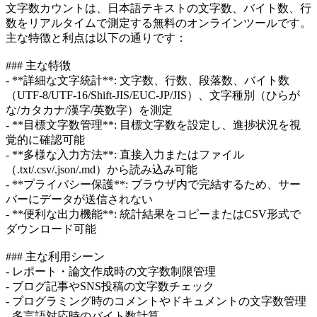
文字数カウントは、日本語テキストの文字数、バイト数、行
数をリアルタイムで測定する無料のオンラインツールです。
主な特徴と利点は以下の通りです：
### 主な特徴
- **詳細な文字統計**: 文字数、行数、段落数、バイト数
（UTF-8/UTF-16/Shift-JIS/EUC-JP/JIS）、文字種別（ひらが
な/カタカナ/漢字/英数字）を測定
- **目標文字数管理**: 目標文字数を設定し、進捗状況を視
覚的に確認可能
- **多様な入力方法**: 直接入力またはファイル
（.txt/.csv/.json/.md）から読み込み可能
- **プライバシー保護**: ブラウザ内で完結するため、サー
バーにデータが送信されない
- **便利な出力機能**: 統計結果をコピーまたはCSV形式で
ダウンロード可能
### 主な利用シーン
- レポート・論文作成時の文字数制限管理
- ブログ記事やSNS投稿の文字数チェック
- プログラミング時のコメントやドキュメントの文字数管理
- 多言語対応時のバイト数計算