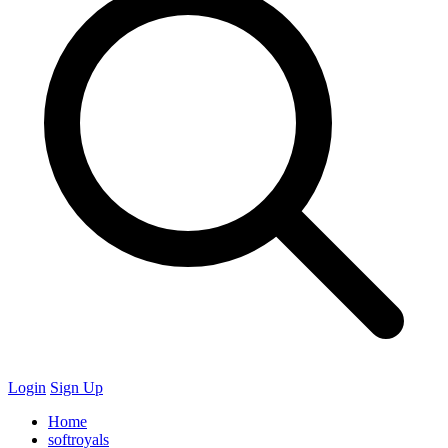
Login
Sign Up
Home
softroyals