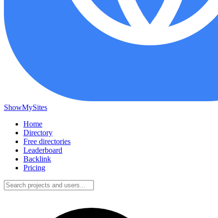
ShowMySites
Home
Directory
Free directories
Leaderboard
Backlink
Pricing