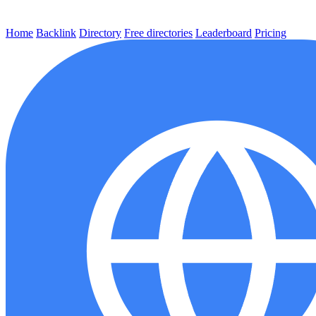
Home
Backlink
Directory
Free directories
Leaderboard
Pricing