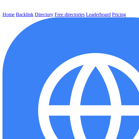
Home
Backlink
Directory
Free directories
Leaderboard
Pricing