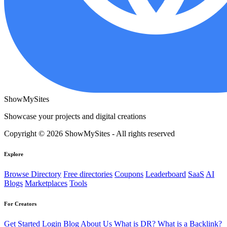
ShowMySites
Showcase your projects and digital creations
Copyright © 2026 ShowMySites - All rights reserved
Explore
Browse Directory
Free directories
Coupons
Leaderboard
SaaS
AI
Blogs
Marketplaces
Tools
For Creators
Get Started
Login
Blog
About Us
What is DR?
What is a Backlink?