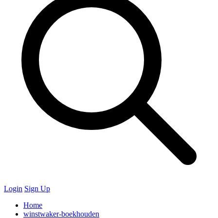
Login
Sign Up
Home
winstwaker-boekhouden