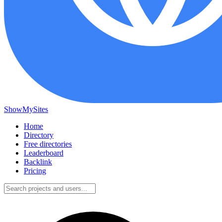
ShowMySites
Home
Directory
Free directories
Leaderboard
Backlink
Pricing